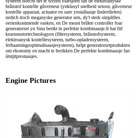
systeem hoecht net te wêzen foarsjoen fan de elektroanyske
brânstof kontrôle gûverneur (ynklusyf snelheid sensor, gûverneur
kontrôle apparaat, actuator en oare ynstallaasje ûnderdielen)
nedich troch meganyske generator sets, dy't sterk simplifies
oerienkommende easken, en De meast brûkte controller foar
generatorset yn Sina berikt in perfekte kombinaasje.It hat fiif
kearnmotortechnologyen (filtersysteem, brânstofsysteem,
elektroanysk kontrôlesysteem, turbo-opladensysteem,
ferbaarningsoptimalisaasjesysteem), helpt generatorsetprodukten
om ekonomy en macht te berikken De perfekte kombinaasje fan
útstjitprestaasjes.
Engine Pictures