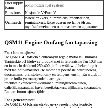
Fuel supply
pomp nozzle fuel systeem
foarm
Emissions
Nasjonale V/Euro V
swiere trekkers, dumptrucks, frachtweinen,
Oanfraach
semintmixers, lúkse bussen op lange ôfstân,
mynfrachtweinen en oare masines en apparatuer
QSM11 Engine Omfang fan tapassing
Foar boumasjines:
De QSM11-C folslein elektroanysk regele motor is Cummins
'flaggeskip off-highway produkt mei in ferpleatsing fan 10,8 liter
en in macht dekkend 250-400 pk.It is wrâldwiid bekend op it
mêd fan bouwmasjines.De motor hat poerbêste betrouberens,
duorsumens, brânstofekonomy en feiligens, ensfh., En wurdt in
protte brûkt yn rotearjende boarrings,
frachtweinkranen/crawlerkranen, miningfrachtweinen,
oaljefjildapparatuer, havenbereikstackers, tsjilladers, spoarauto's
En oare boumasjines fjilden.
Foar generatorset:
De QSM11-G folslein elektroanysk regele motor kontrôle