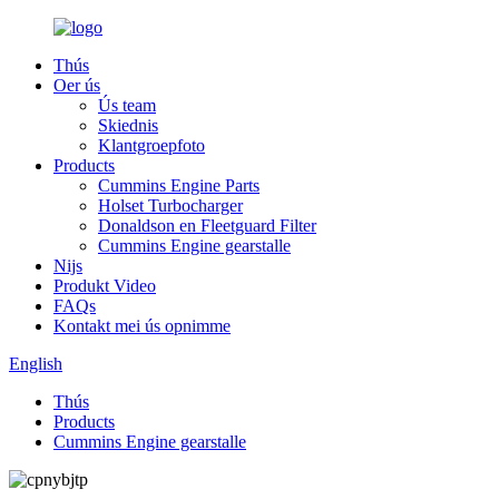
Thús
Oer ús
Ús team
Skiednis
Klantgroepfoto
Products
Cummins Engine Parts
Holset Turbocharger
Donaldson en Fleetguard Filter
Cummins Engine gearstalle
Nijs
Produkt Video
FAQs
Kontakt mei ús opnimme
English
Thús
Products
Cummins Engine gearstalle