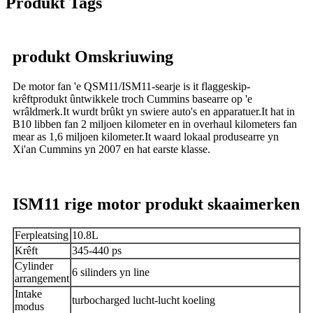
Produkt Tags
produkt Omskriuwing
De motor fan 'e QSM11/ISM11-searje is it flaggeskip-
krêftprodukt ûntwikkele troch Cummins basearre op 'e
wrâldmerk.It wurdt brûkt yn swiere auto's en apparatuer.It hat in
B10 libben fan 2 miljoen kilometer en in overhaul kilometers fan
mear as 1,6 miljoen kilometer.It waard lokaal produsearre yn
Xi'an Cummins yn 2007 en hat earste klasse.
ISM11 rige motor produkt skaaimerken
Ferpleatsing
10.8L
Krêft
345-440 ps
Cylinder
6 silinders yn line
arrangement
Intake
turbocharged lucht-lucht koeling
modus