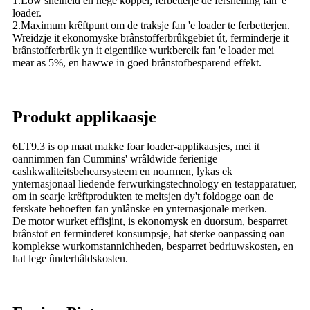
1.Low snelheid en hege koppel, ferbetterje de fersnelling fan 'e
loader.
2.Maximum krêftpunt om de traksje fan 'e loader te ferbetterjen.
Wreidzje it ekonomyske brânstofferbrûkgebiet út, ferminderje it
brânstofferbrûk yn it eigentlike wurkbereik fan 'e loader mei
mear as 5%, en hawwe in goed brânstofbesparend effekt.
Produkt applikaasje
6LT9.3 is op maat makke foar loader-applikaasjes, mei it
oannimmen fan Cummins' wrâldwide ferienige
cashkwaliteitsbehearsysteem en noarmen, lykas ek
ynternasjonaal liedende ferwurkingstechnology en testapparatuer,
om in searje krêftprodukten te meitsjen dy't foldogge oan de
ferskate behoeften fan ynlânske en ynternasjonale merken.
De motor wurket effisjint, is ekonomysk en duorsum, besparret
brânstof en ferminderet konsumpsje, hat sterke oanpassing oan
komplekse wurkomstannichheden, besparret bedriuwskosten, en
hat lege ûnderhâldskosten.