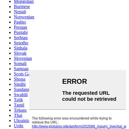
Mongolian
Burmese
Nepali
Norwegian
Pashto
Persian
Punjabi
Serbian
Sesotho
Sinhala
Slovak
Slovenian
Somali
Samoan
Scots Gaelic
Shona
Sindhi
Sundanese
Swahili
Tajik
Tamil
Telugu
Thai
Ukrainian
Urdu