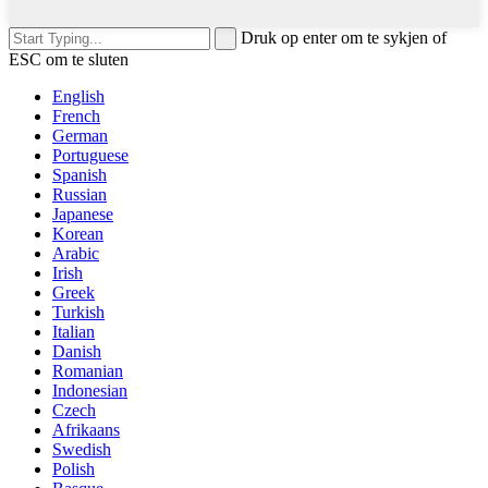
Druk op enter om te sykjen of
ESC om te sluten
English
French
German
Portuguese
Spanish
Russian
Japanese
Korean
Arabic
Irish
Greek
Turkish
Italian
Danish
Romanian
Indonesian
Czech
Afrikaans
Swedish
Polish