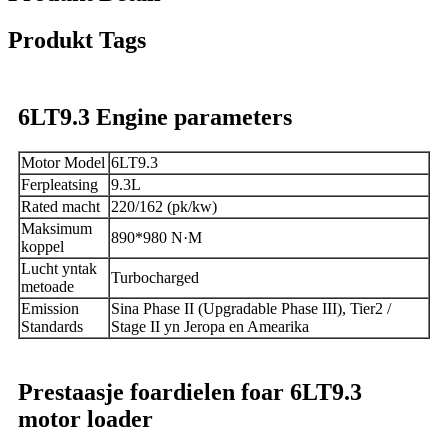
Produkt Tags
6LT9.3 Engine parameters
Motor Model
6LT9.3
Ferpleatsing
9.3L
Rated macht
220/162 (pk/kw)
Maksimum
890*980 N·M
koppel
Lucht yntak
Turbocharged
metoade
Emission
Sina Phase II (Upgradable Phase III), Tier2 /
Standards
Stage II yn Jeropa en Amearika
Prestaasje foardielen foar 6LT9.3
motor loader