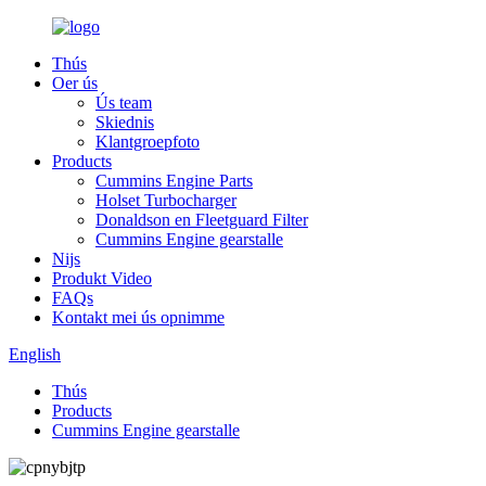
Thús
Oer ús
Ús team
Skiednis
Klantgroepfoto
Products
Cummins Engine Parts
Holset Turbocharger
Donaldson en Fleetguard Filter
Cummins Engine gearstalle
Nijs
Produkt Video
FAQs
Kontakt mei ús opnimme
English
Thús
Products
Cummins Engine gearstalle