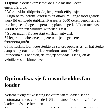
1.Optimale oerienkomst mei de hiele masine, leech
enerzjyferbrûk.
2.Work syklus tiidperioade, hege wurk effisjinsje.
3.High betrouberens, duorsum en duorsum.Lange trochgeande
wurktiid en goede stabiliteit.Passearre 5000 oeren bench test en
trije hege test (hege temperatuer, plato, hege kjeld), en mear as
20000 oeren fan wirklike wurkstatus test.
4.Super macht, flugge start en fluch antwurd.
5.Heger koppelreserve, hegere traksje en gruttere
útbrekkingskrêft.
6.It is geskikt foar hege sterkte en swiere operaasjes, en hat sterke
oanpassing oan komplekse wurkomstannichheden.
It ûnderhâld is handich, de revyzjeperioade is lang, en de
gebrûkskosten binne leech.
Optimalisaasje fan wurksyklus fan
loader
Neffens it eigentlike ladingspektrum fan 'e loader, set de
motorparameters yn om de krêft en brânstofbesparring fan' e
loader it bêste te berikken.