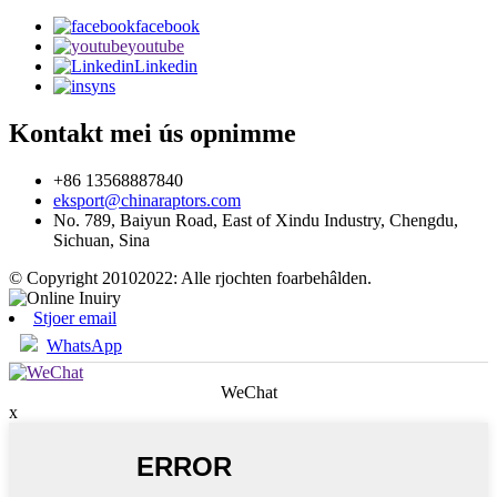
facebook
youtube
Linkedin
yns
Kontakt mei ús opnimme
+86 13568887840
eksport@chinaraptors.com
No. 789, Baiyun Road, East of Xindu Industry, Chengdu,
Sichuan, Sina
© Copyright 20102022: Alle rjochten foarbehâlden.
Stjoer email
WhatsApp
WeChat
x